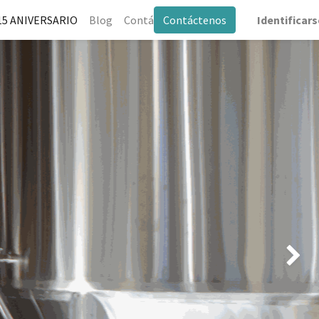
0
15 ANIVERSARIO
Blog
Contáctenos
Contáctenos
Identificars
Següen