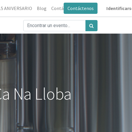
0
15 ANIVERSARIO
Blog
Contáctenos
Contáctenos
Identificars
Ca Na Lloba