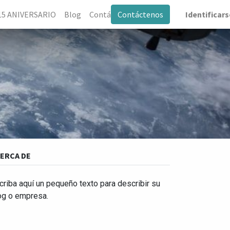
0
15 ANIVERSARIO
Blog
Contáctenos
Contáctenos
Identificars
ERCA DE
criba aquí un pequeño texto para describir su
og o empresa.