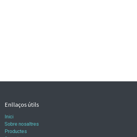
Enllaços útils
Inici
Sobre nosaltres
Productes