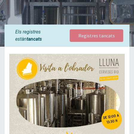
Els registres
Registres tancats
estàn
tancats