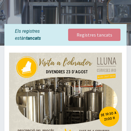
Els registres
Registres tancats
estàn
tancats