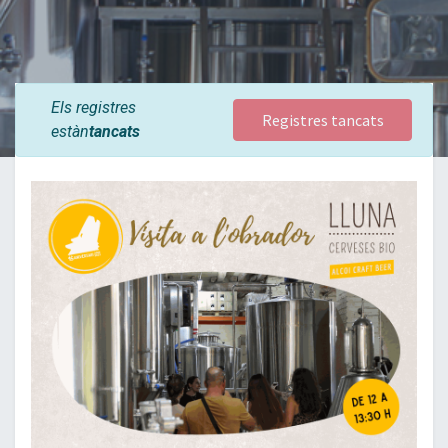
Els registres
Registres tancats
estàn
tancats