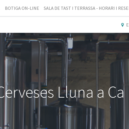
R
BOTIGA ON-LINE
SALA DE TAST I TERRASSA - HORARI I RES
E
e Cerveses Lluna a Ca