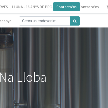
ERVES
LLUNA - 16 ANYS DE PROJECTE
Contacta'ns
Blog
Contacta'ns
spanya
 Na Lloba