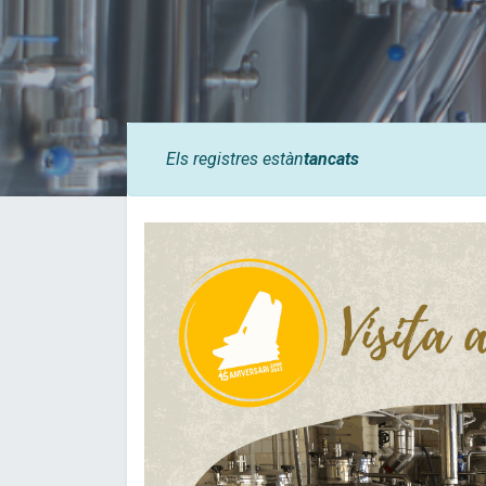
Els registres estàn
tancats