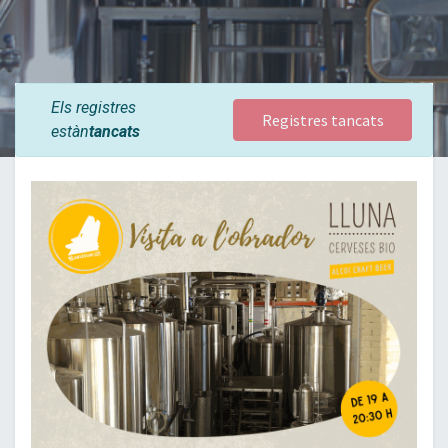
Els registres
Registres tancats
estàn
tancats