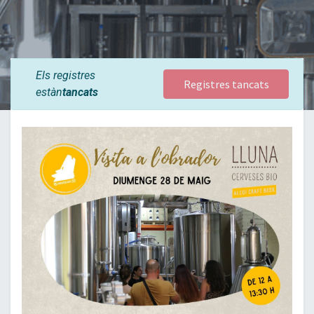
Els registres
Registres tancats
estàn
tancats