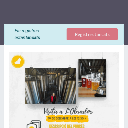
Els registres
Registres tancats
estàn
tancats