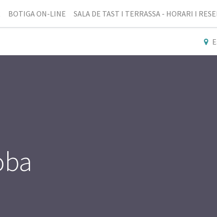
R
BOTIGA ON-LINE
SALA DE TAST I TERRASSA - HORARI I RES
E
oba