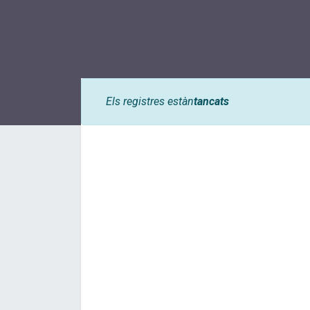
Els registres estàn
tancats