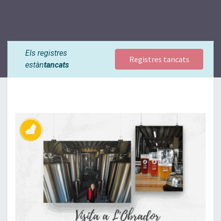
Els registres
Registres tancats
estàn
tancats