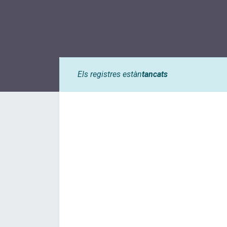
Els registres estàn
tancats