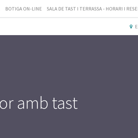
R
BOTIGA ON-LINE
SALA DE TAST I TERRASSA - HORARI I RES
E
dor amb tast