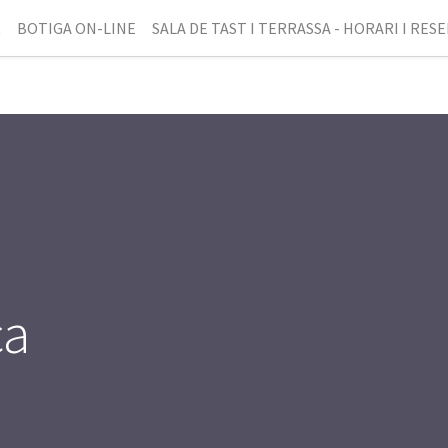
R
BOTIGA ON-LINE
SALA DE TAST I TERRASSA - HORARI I RES
ca