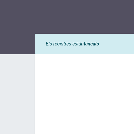
Els registres estàn
tancats