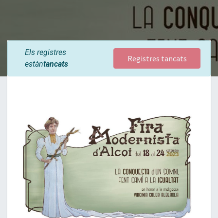
Els registres
Registres tancats
estàn
tancats