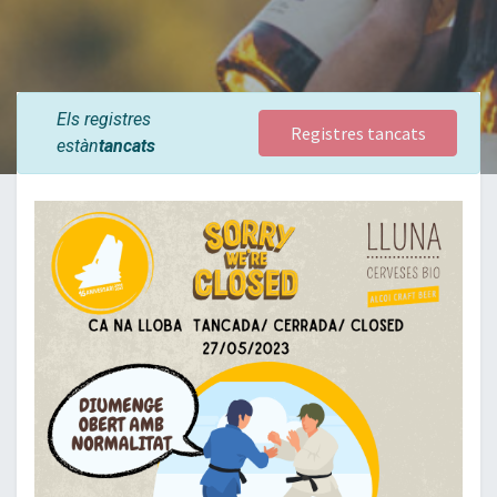
Els registres
Registres tancats
estàn
tancats