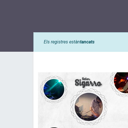
Els registres estàn
tancats