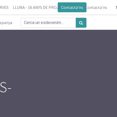
ERVES
LLUNA - 16 ANYS DE PROJECTE
Contacta'ns
Blog
Contacta'ns
spanya
S-