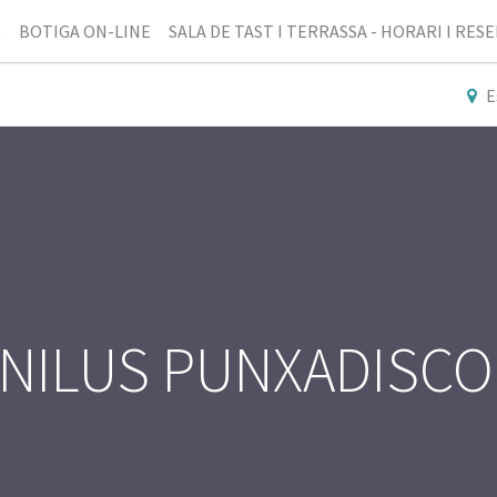
R
BOTIGA ON-LINE
SALA DE TAST I TERRASSA - HORARI I RES
E
VINILUS PUNXADISCO