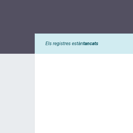
Els registres estàn
tancats