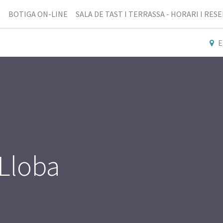
R
BOTIGA ON-LINE
SALA DE TAST I TERRASSA - HORARI I RES
E
 Lloba