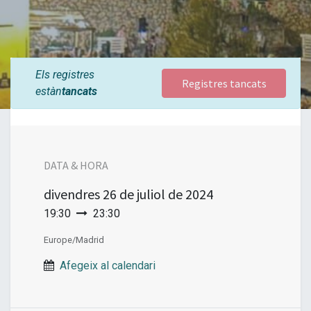
Els registres
Registres tancats
estàn
tancats
DATA & HORA
divendres
26 de juliol de 2024
19:30
23:30
Europe/Madrid
Afegeix al calendari