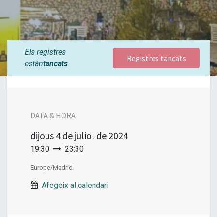
Els registres
Registres tancats
estàn
tancats
DATA & HORA
dijous
4 de juliol de 2024
19:30
23:30
Europe/Madrid
Afegeix al calendari