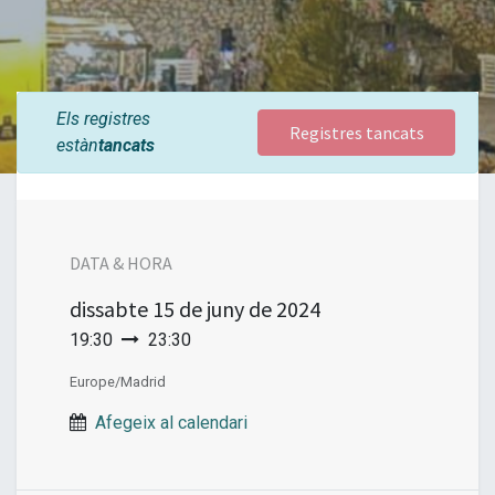
Els registres
Registres tancats
estàn
tancats
DATA & HORA
dissabte
15 de juny de 2024
19:30
23:30
Europe/Madrid
Afegeix al calendari