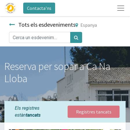
Contacta'ns
Tots els esdeveniments
Espanya
Reserva per sopar a Ca Na
Lloba
Els registres
Registres tancats
estàn
tancats