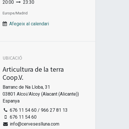
20:00
23:30
Europe/Madrid
Afegeix al calendari
UBICACIÓ
Articultura de la terra
Coop.V.
Barranc de Na Lloba, 31
03801 Alcoi/Alcoy (Alacant (Alicante))
Espanya
676 11 54 60 / 966 27 81 13
676 11 54 60
info@cerveseslluna.com