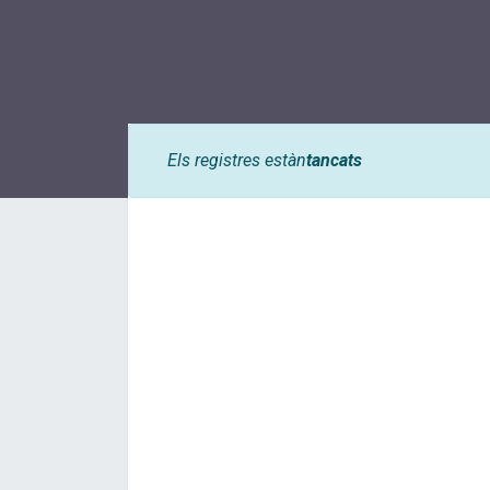
Els registres estàn
tancats