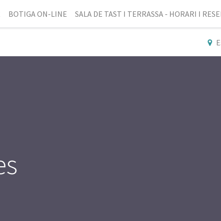
R
BOTIGA ON-LINE
SALA DE TAST I TERRASSA - HORARI I RES
E
es