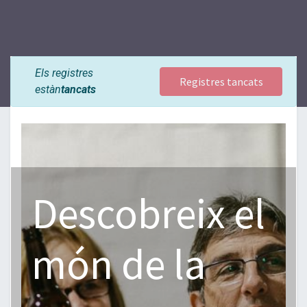
Els registres
Registres tancats
estàn
tancats
Descobreix el
món de la