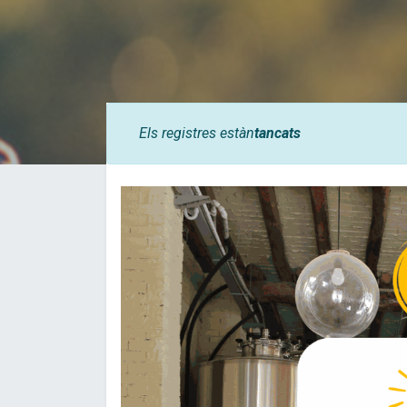
Els registres estàn
tancats