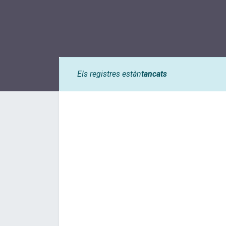
Els registres estàn
tancats