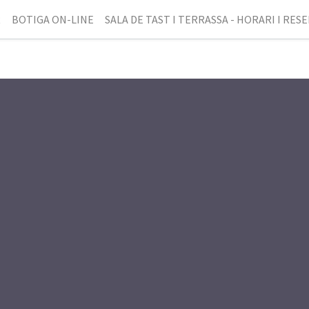
R
BOTIGA ON-LINE
SALA DE TAST I TERRASSA - HORARI I RES