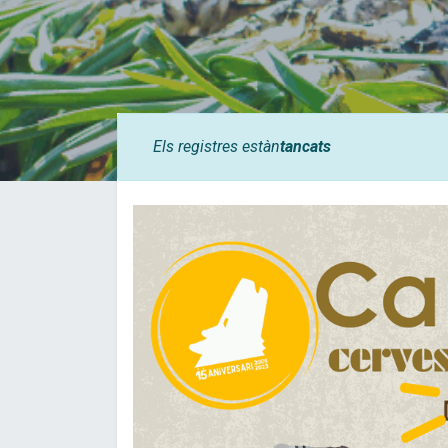
Els registres estàn
tancats