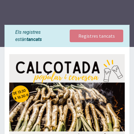
Els registres
Registres tancats
estàn
tancats