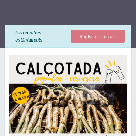
Els registres
Registres tancats
estàn
tancats